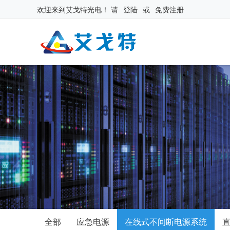
欢迎来到
艾戈特光电
！
请
登陆
或
免费注册
全部
应急电源
在线式不间断电源系统