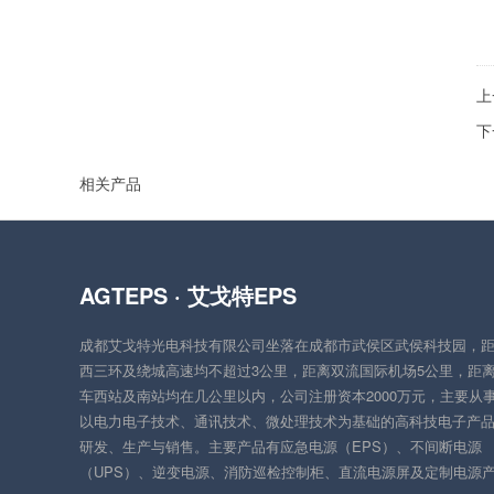
上
下
相关产品
AGTEPS · 艾戈特EPS
成都艾戈特光电科技有限公司坐落在成都市武侯区武侯科技园，
西三环及绕城高速均不超过3公里，距离双流国际机场5公里，距
车西站及南站均在几公里以内，公司注册资本2000万元，主要从
以电力电子技术、通讯技术、微处理技术为基础的高科技电子产
研发、生产与销售。主要产品有应急电源（EPS）、不间断电源
（UPS）、逆变电源、消防巡检控制柜、直流电源屏及定制电源